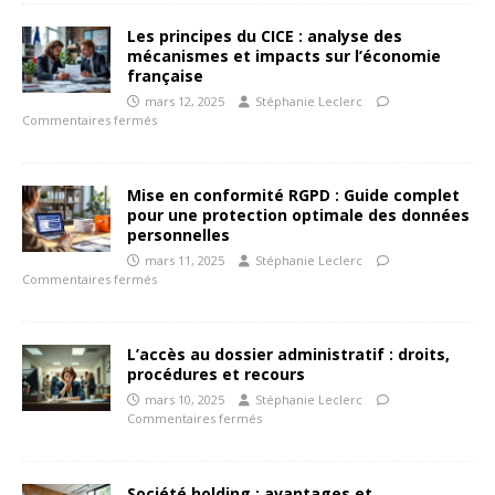
Les principes du CICE : analyse des
mécanismes et impacts sur l’économie
française
mars 12, 2025
Stéphanie Leclerc
Commentaires fermés
Mise en conformité RGPD : Guide complet
pour une protection optimale des données
personnelles
mars 11, 2025
Stéphanie Leclerc
Commentaires fermés
L’accès au dossier administratif : droits,
procédures et recours
mars 10, 2025
Stéphanie Leclerc
Commentaires fermés
Société holding : avantages et