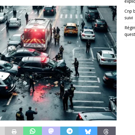
expli
Cnp b
suivi
Régim
quest