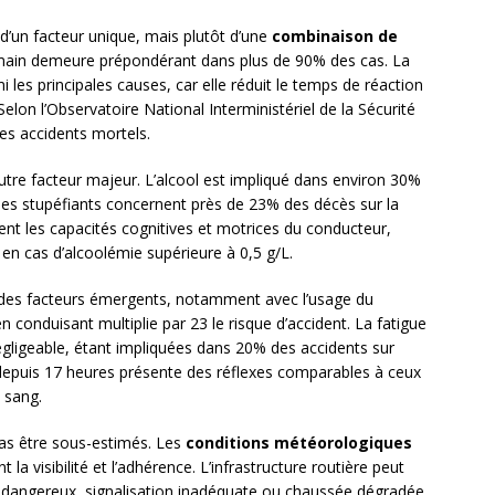
 d’un facteur unique, mais plutôt d’une
combinaison de
main demeure prépondérant dans plus de 90% des cas. La
 les principales causes, car elle réduit le temps de réaction
elon l’Observatoire National Interministériel de la Sécurité
des accidents mortels.
utre facteur majeur. L’alcool est impliqué dans environ 30%
les stupéfiants concernent près de 23% des décès sur la
ent les capacités cognitives et motrices du conducteur,
l en cas d’alcoolémie supérieure à 0,5 g/L.
t des facteurs émergents, notamment avec l’usage du
onduisant multiplie par 23 le risque d’accident. La fatigue
gligeable, étant impliquées dans 20% des accidents sur
depuis 17 heures présente des réflexes comparables à ceux
 sang.
as être sous-estimés. Les
conditions météorologiques
t la visibilité et l’adhérence. L’infrastructure routière peut
s dangereux, signalisation inadéquate ou chaussée dégradée.