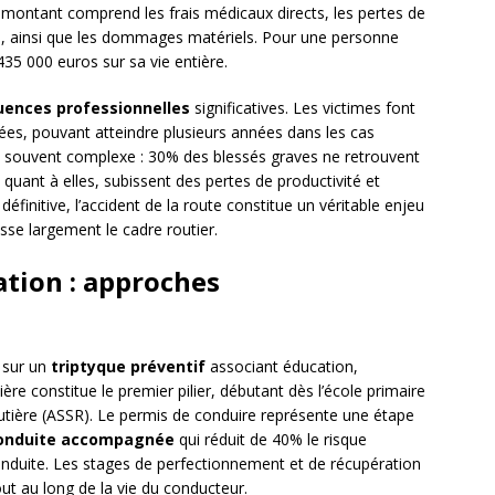
 montant comprend les frais médicaux directs, les pertes de
és, ainsi que les dommages matériels. Pour une personne
35 000 euros sur sa vie entière.
ences professionnelles
significatives. Les victimes font
gées, pouvant atteindre plusieurs années dans les cas
re souvent complexe : 30% des blessés graves ne retrouvent
 quant à elles, subissent des pertes de productivité et
 définitive, l’accident de la route constitue un véritable enjeu
sse largement le cadre routier.
ation : approches
e sur un
triptyque préventif
associant éducation,
ière constitue le premier pilier, débutant dès l’école primaire
outière (ASSR). Le permis de conduire représente une étape
onduite accompagnée
qui réduit de 40% le risque
onduite. Les stages de perfectionnement et de récupération
out au long de la vie du conducteur.