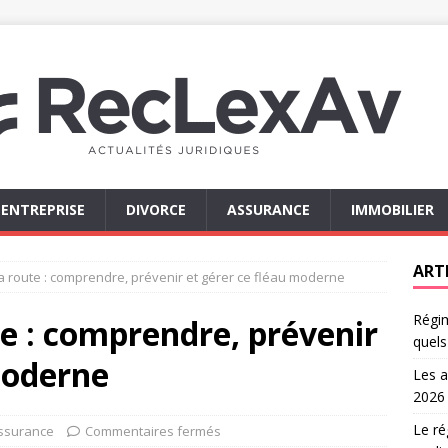
ENTREPRISE
DIVORCE
ASSURANCE
IMMOBILIER
ART
la route : comprendre, prévenir et gérer ce fléau moderne
Régim
te : comprendre, prévenir
quels
moderne
Les a
2026
Le ré
ssurance
Commentaires fermés