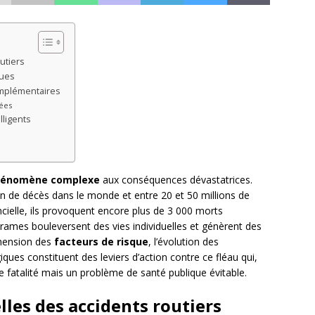
utiers
ues
omplémentaires
lées
lligents
énomène complexe
aux conséquences dévastatrices.
on de décès dans le monde et entre 20 et 50 millions de
cielle, ils provoquent encore plus de 3 000 morts
drames bouleversent des vies individuelles et génèrent des
hension des
facteurs de risque
, l’évolution des
ues constituent des leviers d’action contre ce fléau qui,
e fatalité mais un problème de santé publique évitable.
lles des accidents routiers