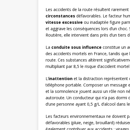
Les accidents de la route résultent rarement
circonstances
défavorables. Le facteur hu
vitesse excessive
ou inadaptée figure parmi
et aggrave les conséquences lors d’un choc. S
Routière, elle intervient dans près d’un tiers 
La
conduite sous influence
constitue un a
des accidents mortels en France, tandis que 
route. Ces substances altèrent significativem
multipliant par 8,5 le risque d’accident morte
L’
inattention
et la distraction représenten
téléphone portable. Composer un message en c
et la somnolence jouent aussi un rôle non né
autoroute. Un conducteur qui n’a pas dormi 
d’une personne ayant 0,5 g/L d’alcool dans le
Les facteurs environnementaux ne doivent p
défavorables (pluie, neige, brouillard) réduisen
également contribuer aux accidents : virage